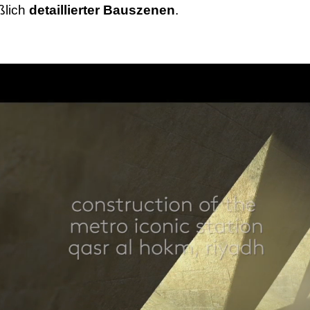
eßlich
detaillierter Bauszenen
.