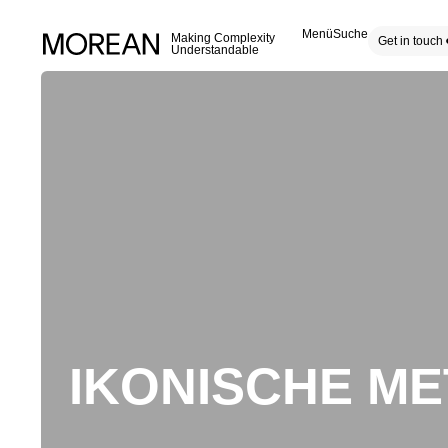
Menü
Suche
Making Complexity
Get in touch
Understandable
IKONISCHE ME