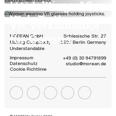
Interaktives A8
Heidelberg-
Web-Tool
Mannheim
VR Verkaufstool
für Consus
MOREAN GmbH
Schlesische Str. 27
Making Complexity
10997 Berlin Germany
Understandable
Impressum
+49 (0) 30 94791899
Datenschutz
studio@morean.de
Cookie Richtlinie