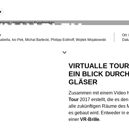
UM HARLEM
r
Ort:
bella, Ivo Pek, Michal Bartecki, Philipp Eckhoff, Wojtek Wojakowski
Dat
VIRTUALLE TOUR
EIN BLICK DURCH
GLÄSER
Zusammen mit einem Video h
Tour
2017 erstellt, die es de
alle zukünftigen Räume des 
es gebaut wird. Entweder in
einer
VR-Brille
.