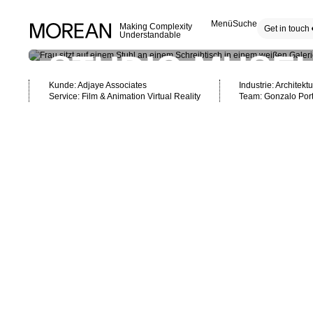
Menü
Suche
Making Complexity
Get in touch
Understandable
STUDIO MUSE
Kunde: Adjaye Associates
Industrie:
Architektu
Service:
Film & Animation
Virtual Reality
Team: Gonzalo Porta