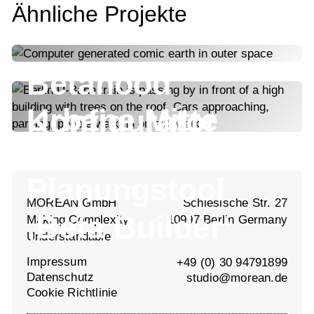
Ähnliche Projekte
Betahood
Urbane Mitte
Konfigurator
Berlin
Planungstool
MOREAN GmbH
Schlesische Str. 27
‚Beta Builder‘
Making Complexity
10997 Berlin Germany
Understandable
Impressum
+49 (0) 30 94791899
Datenschutz
studio@morean.de
Cookie Richtlinie